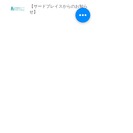
【サードプレイスからのお知ら
せ】
サードプレイス事業報告会＋WAM
事業報告会 開催
制服・学用品バンク 3rd STOCK講
演会＆説明会 開催
子育て研究会 開催します😊