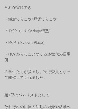
それが実現でき
・鎌倉てらこや/戸塚てらこや
・JYSP（JIN-KANA学習塾）
・MOP（My Own Place）
・ゆがわらっことつくる多世代の居場
所
の学生たちが参画し、実行委員となっ
て開催してくれました。
第1部のパネリストとして
それぞれの団体の活動の紹介や活動へ