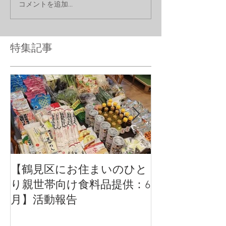
コメントを追加…
特集記事
【鶴見区にお住まいのひと
【活動報告】
り親世帯向け食料品提供：6
いのひとり親
月】活動報告
品提供