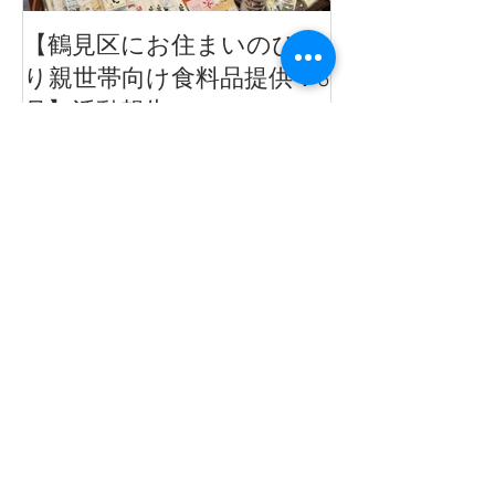
【鶴見区にお住まいのひと
【活動報告】
り親世帯向け食料品提供：6
いのひとり親
月】活動報告
品提供
最新記事
【採用情報】児童家庭支援センタ
ー子育て短期支援事業対応職員募
集
【採用情報】寄り添い型支援事業