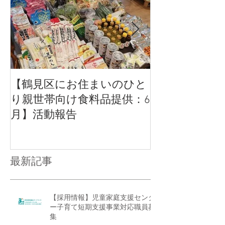
【鶴見区にお住まいのひと
【活動報告】
り親世帯向け食料品提供：6
いのひとり親
月】活動報告
品提供
最新記事
【採用情報】児童家庭支援センタ
ー子育て短期支援事業対応職員募
集