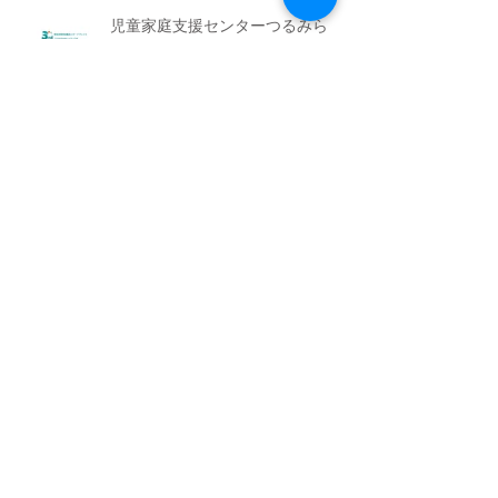
児童家庭支援センターつるみら
い センター長交代のご案内
【採用決定しました】児童家庭支
援センターつるみらい相談支援職
員【正規職員募集】
アーカイブ
2026年8月
（2）
2件の記事
2026年6月
（1）
1件の記事
2026年4月
（1）
1件の記事
2026年2月
（1）
1件の記事
2026年1月
（1）
1件の記事
2025年11月
（3）
3件の記事
2025年8月
（2）
2件の記事