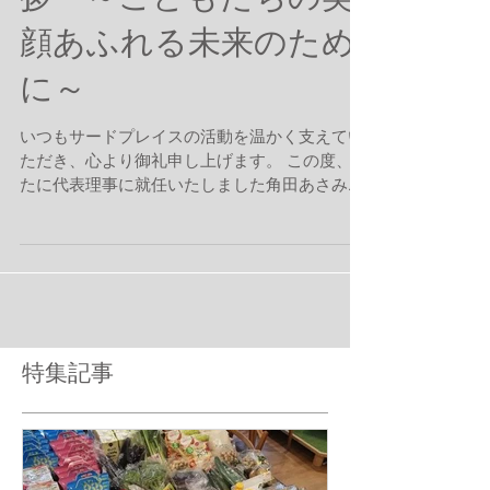
代表理事就任のご挨
拶 ～こどもたちの笑
顔あふれる未来のため
に～
いつもサードプレイスの活動を温かく支えてい
ただき、心より御礼申し上げます。 この度、新
たに代表理事に就任いたしました角田あさみで
す。 私の想いは、すべてのこどもの権利が大切
にされ、一人ひとりが自分らしく、幸せに生き
られる地域（ウェルビーイング）を育んでいく
ことです。 そのために、支援の輪つなぎ、持続
可能な仕組みとして次の世代へしっかりと繋い
でいくこと――。 それを、これからの活動の中
で大切にしていきたいと考えています。 こども
特集記事
たちの笑顔あふれる未来のために、スタッフ一
同、より一層真摯に活動に邁進してまいりま