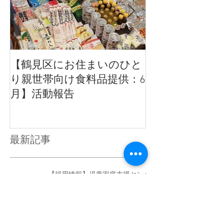
す。 地域の皆様におかれましては、今後とも変
わらぬご指導と温かいご支援を賜りますよう 心
よりお願い申し上げます。 2026年6月8日 特定
非営利活動法人サードプレイス 代表理事
角田あさみ
【鶴見区にお住まいのひと
【活動報告】
り親世帯向け食料品提供：6
いのひとり親
月】活動報告
品提供
最新記事
【採用情報】児童家庭支援センタ
ー子育て短期支援事業対応職員募