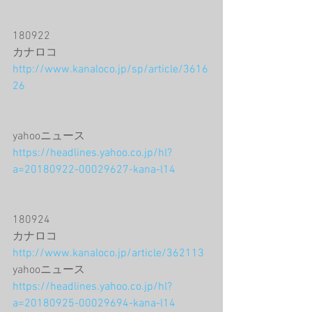
180922
カナロコ
http://www.kanaloco.jp/sp/article/3616
26
yahooニュース
https://headlines.yahoo.co.jp/hl?
a=20180922-00029627-kana-l14
180924
カナロコ
http://www.kanaloco.jp/article/362113
yahooニュース
https://headlines.yahoo.co.jp/hl?
a=20180925-00029694-kana-l14