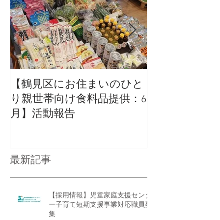
【鶴見区にお住まいのひと
【活動報告】
り親世帯向け食料品提供：6
いのひとり親
月】活動報告
品提供
最新記事
【採用情報】児童家庭支援センタ
ー子育て短期支援事業対応職員募
集