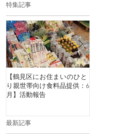
特集記事
【鶴見区にお住まいのひと
【活動報告】
り親世帯向け食料品提供：6
いのひとり親
月】活動報告
品提供
最新記事